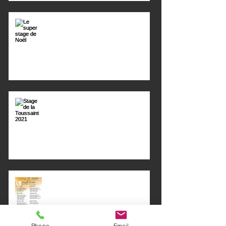
Le super stage de Noël
Stage de la Toussaint 2021
Stage d'été du 05/07/21 au
10/07/21
Phone
Email