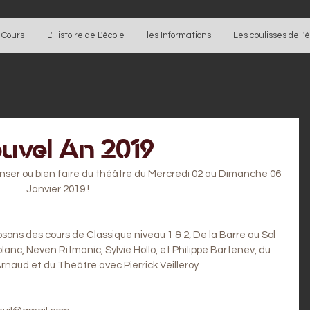
 Cours
L'Histoire de L'école
les Informations
Les coulisses de l'
uvel An 2019
ser ou bien faire du théâtre du Mercredi 02 au Dimanche 06 
Janvier 2019 !
ons des cours de Classique niveau 1 & 2, De la Barre au Sol 
nc, Neven Ritmanic, Sylvie Hollo, et Philippe Bartenev, du 
rnaud et du Théâtre avec Pierrick Veilleroy