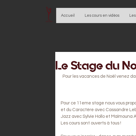
Accueil
Les cours en vidéos
Les
Le Stage du No
Pour les vacances de Noël venez dan
Pour ce 11eme stage nous vous propos
et du Caractère avec Cassandre Lebla
Jazz avec Sylvie Hollo et Maïmouna A
Les cours sont ouverts à tous ! 