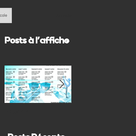
école
Connexion
Posts à l'affiche
Stage été
Le Stage de la Toussaint
2019