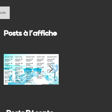
école
Connexion
Posts à l'affiche
Stage été
Le Stage de la Toussaint
2019