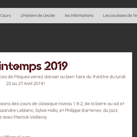
 Cours
L'Histoire de L'école
les Informations
Les coulisses de l'
intemps 2019
es de Pâques venez danser ou bien faire du théâtre du lundi 
22 au 27 Avril 2019 !
ns des cours de classique niveau 1 & 2, de la barre au sol et 
sandre Leblanc, Sylvie Hollo, et Philippe Bartenev, du jazz 
avec Pierrick Veilleroy