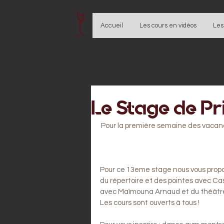
Accueil
Les cours en vidéos
Les
Le Stage de Pr
Pour la première semaine des vacanc
Pour ce 13eme stage nous vous proposo
du répertoire et des pointes avec Cas
avec Maïmouna Arnaud et du théâtre 
Les cours sont ouverts à tous ! 